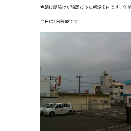
更
今朝は朝焼けが綺麗だった新潟市内です。午
新
日
今日は1日診療です。
時
: