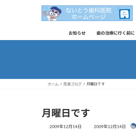
コ
ナ
ン
ビ
テ
ゲ
ン
ー
お知らせ
歯の治療に行く前に
ツ
シ
へ
ョ
ス
ン
キ
に
ッ
移
プ
動
ホーム
院長ブログ
月曜日です
月曜日です
最
2009年12月14日
2009年12月14日
終