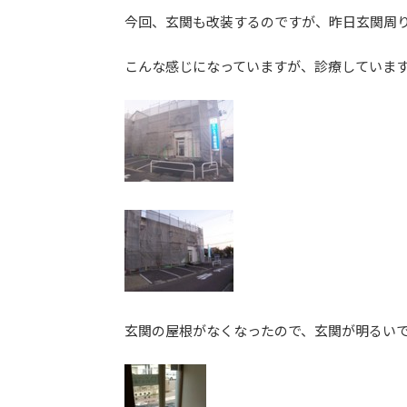
更
今回、玄関も改装するのですが、昨日玄関周
新
日
こんな感じになっていますが、診療していま
時
:
玄関の屋根がなくなったので、玄関が明るい