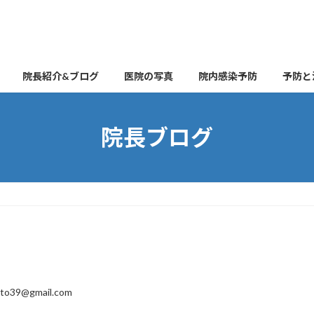
院長紹介&ブログ
医院の写真
院内感染予防
予防と
院長ブログ
ito39@gmail.com