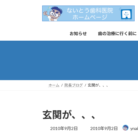
コ
ナ
ン
ビ
テ
ゲ
ン
ー
お知らせ
歯の治療に行く前に
ツ
シ
へ
ョ
ス
ン
キ
に
ッ
移
プ
動
ホーム
院長ブログ
玄関が、、、
玄関が、、、
最
2010年9月2日
2010年9月2日
yna
終