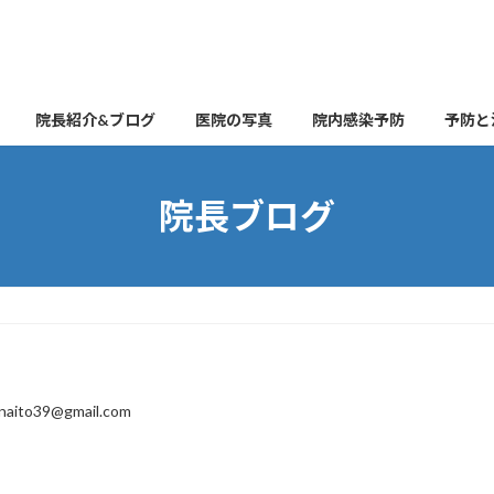
院長紹介&ブログ
医院の写真
院内感染予防
予防と
院長ブログ
naito39@gmail.com