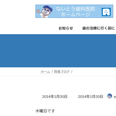
コ
ナ
ン
ビ
テ
ゲ
ン
ー
お知らせ
歯の治療に行く前に
ツ
シ
へ
ョ
ス
ン
キ
に
ッ
移
プ
動
ホーム
院長ブログ
最
2014年1月30日
2014年1月30日
y
終
更
木曜日です
新