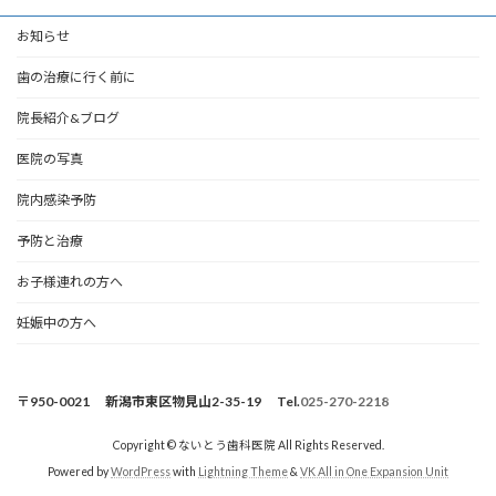
お知らせ
歯の治療に行く前に
院長紹介&ブログ
医院の写真
院内感染予防
予防と治療
お子様連れの方へ
妊娠中の方へ
〒950-0021 新潟市東区物見山2-35-19 Tel.
025-270-2218
Copyright © ないとう歯科医院 All Rights Reserved.
Powered by
WordPress
with
Lightning Theme
&
VK All in One Expansion Unit