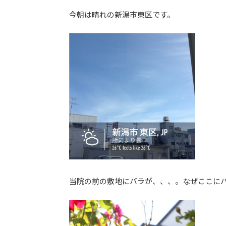
日
今朝は晴れの新潟市東区です。
時
:
当院の前の敷地にバラが、、、。なぜここに