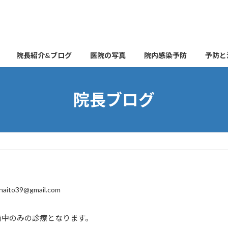
院長紹介&ブログ
医院の写真
院内感染予防
予防と
院長ブログ
naito39@gmail.com
前中のみの診療となります。