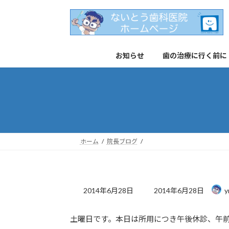
コ
ナ
ン
ビ
テ
ゲ
ン
ー
お知らせ
歯の治療に行く前に
ツ
シ
へ
ョ
ス
ン
キ
に
ッ
移
プ
動
ホーム
院長ブログ
最
2014年6月28日
2014年6月28日
y
終
更
土曜日です。本日は所用につき午後休診、午
新