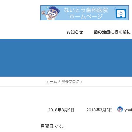
コ
ナ
ン
ビ
テ
ゲ
ン
ー
お知らせ
歯の治療に行く前に
ツ
シ
へ
ョ
ス
ン
キ
に
ッ
移
プ
動
ホーム
院長ブログ
最
2018年3月5日
2018年3月5日
yna
終
更
月曜日です。
新