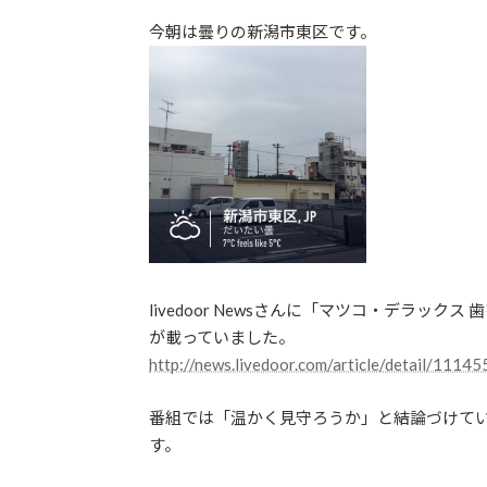
日
今朝は曇りの新潟市東区です。
時
:
livedoor Newsさんに「マツコ・デラッ
が載っていました。
http://news.livedoor.com/article/detail/1114
番組では「温かく見守ろうか」と結論づけて
す。