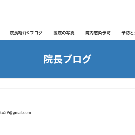
院長紹介&ブログ
医院の写真
院内感染予防
予防と
院長ブログ
ito39@gmail.com