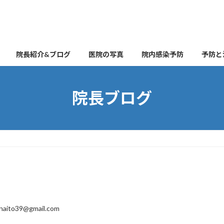
院長紹介&ブログ
医院の写真
院内感染予防
予防と
院長ブログ
naito39@gmail.com