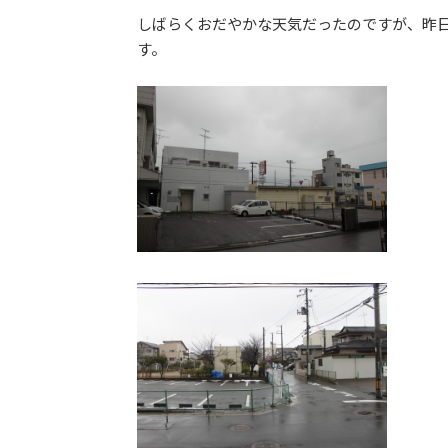
更
しばらくおだやかな天気だったのですが、昨
新
す。
日
時
: