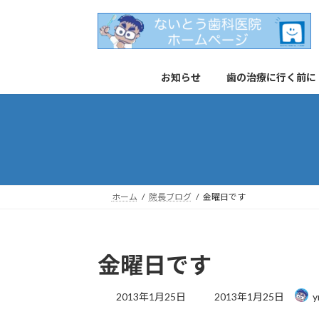
コ
ナ
ン
ビ
テ
ゲ
ン
ー
お知らせ
歯の治療に行く前に
ツ
シ
へ
ョ
ス
ン
キ
に
ッ
移
プ
動
ホーム
院長ブログ
金曜日です
金曜日です
最
2013年1月25日
2013年1月25日
y
終