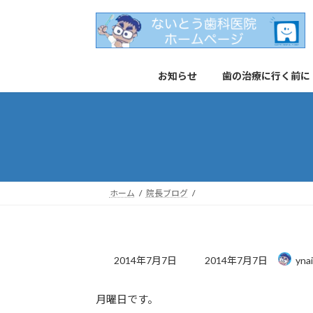
コ
ナ
ン
ビ
テ
ゲ
ン
ー
お知らせ
歯の治療に行く前に
ツ
シ
へ
ョ
ス
ン
キ
に
ッ
移
プ
動
ホーム
院長ブログ
最
2014年7月7日
2014年7月7日
yna
終
更
月曜日です。
新