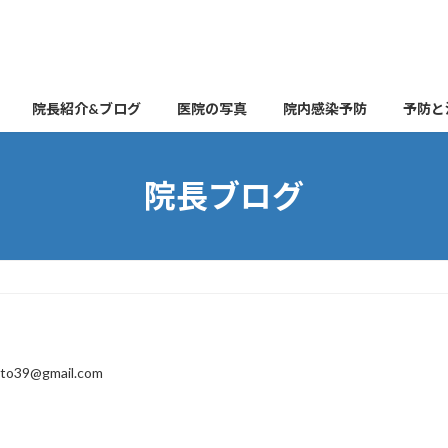
院長紹介&ブログ
医院の写真
院内感染予防
予防と
院長ブログ
ito39@gmail.com