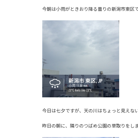
日
今朝は小雨がときおり降る曇りの新潟市東区
時
:
今日は七夕ですが、天の川はちょっと見えな
昨日の朝に、隣りのつばめ公園の草取りをし