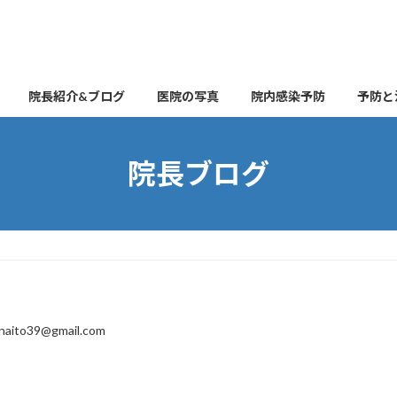
院長紹介&ブログ
医院の写真
院内感染予防
予防と
院長ブログ
naito39@gmail.com