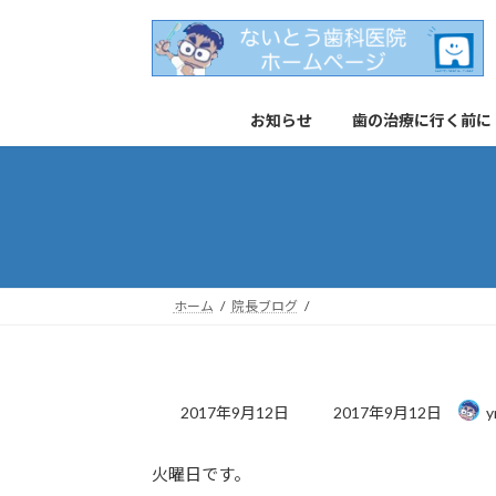
コ
ナ
ン
ビ
テ
ゲ
ン
ー
お知らせ
歯の治療に行く前に
ツ
シ
へ
ョ
ス
ン
キ
に
ッ
移
プ
動
ホーム
院長ブログ
最
2017年9月12日
2017年9月12日
y
終
更
火曜日です。
新