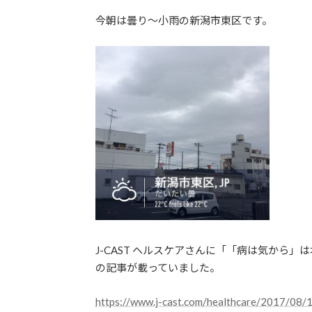
日
今朝は曇り〜小雨の新潟市東区です。
時
:
J-CAST ヘルスケアさんに「「病は気から
の記事が載っていました。
https://www.j-cast.com/healthcare/2017/08/