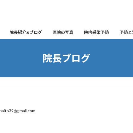
院長紹介&ブログ
医院の写真
院内感染予防
予防と
院長ブログ
naito39@gmail.com