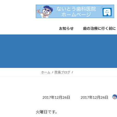
コ
ナ
ン
ビ
テ
ゲ
ン
ー
お知らせ
歯の治療に行く前に
ツ
シ
へ
ョ
ス
ン
キ
に
ッ
移
プ
動
ホーム
院長ブログ
最
2017年12月26日
2017年12月26日
終
更
火曜日です。
新