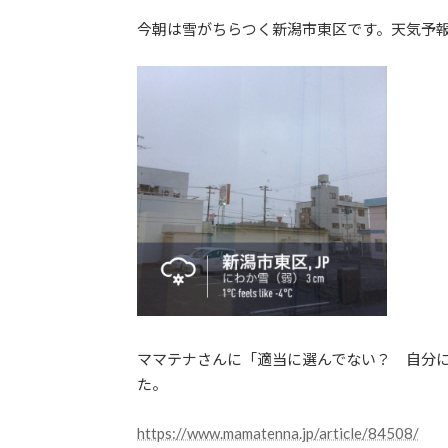
日
今朝は雪がちらつく新潟市東区です。天気予報
時
:
ママテナさんに「適当に選んでない？ 自分
た。
https://www.mamatenna.jp/article/84508/