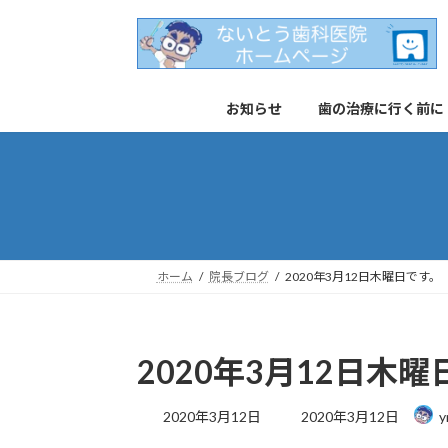
コ
ナ
ン
ビ
テ
ゲ
ン
ー
お知らせ
歯の治療に行く前に
ツ
シ
へ
ョ
ス
ン
キ
に
ッ
移
プ
動
ホーム
院長ブログ
2020年3月12日木曜日です。
2020年3月12日木
最
2020年3月12日
2020年3月12日
y
終