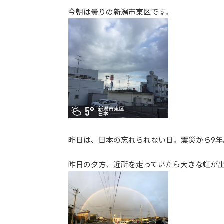
更
今朝は曇りの新潟市東区です。
新
日
時
:
昨日は、日本の忘れられない日。震災から9
昨日の夕方、近所を走っていたら大きな虹が