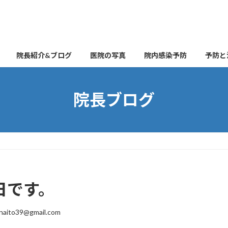
院長紹介&ブログ
医院の写真
院内感染予防
予防と
院長ブログ
曜日です。
naito39@gmail.com