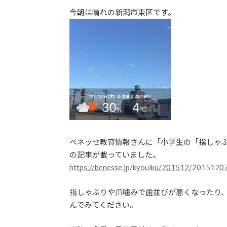
更
今朝は晴れの新潟市東区です。
新
日
時
:
ベネッセ教育情報さんに「小学生の「指しゃ
の記事が載っていました。
https://benesse.jp/kyouiku/201512/20151207
指しゃぶりや爪噛みで歯並びが悪くなったり
んでみてください。