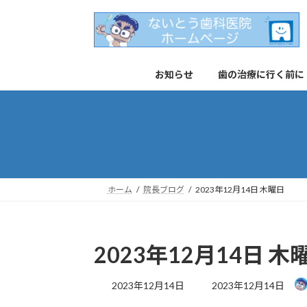
コ
ナ
ン
ビ
テ
ゲ
ン
ー
お知らせ
歯の治療に行く前に
ツ
シ
へ
ョ
ス
ン
キ
に
ッ
移
プ
動
ホーム
院長ブログ
2023年12月14日 木曜日
2023年12月14日 木
最
2023年12月14日
2023年12月14日
終