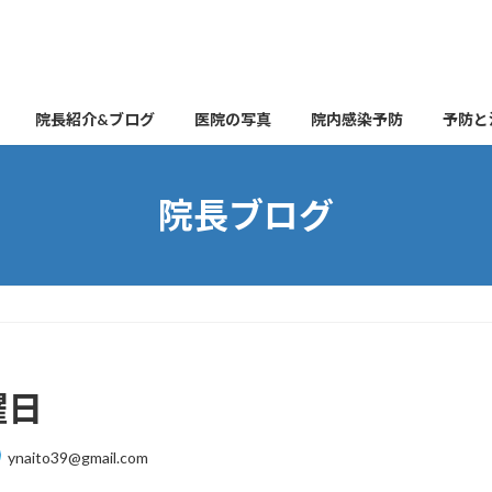
院長紹介&ブログ
医院の写真
院内感染予防
予防と
院長ブログ
曜日
ynaito39@gmail.com