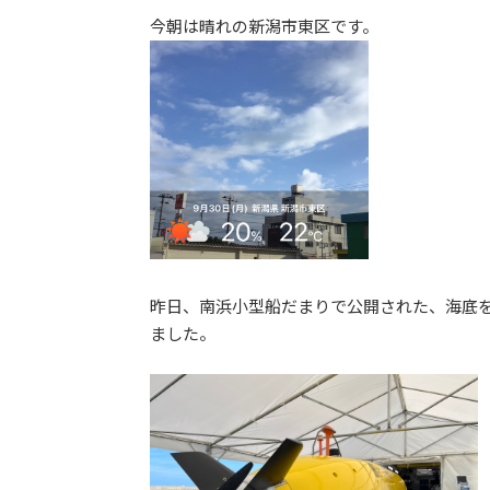
更
今朝は晴れの新潟市東区です。
新
日
時
:
昨日、南浜小型船だまりで公開された、海底を
ました。