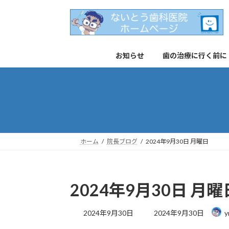
コ
ナ
ン
ビ
テ
ゲ
ン
ー
お知らせ
歯の治療に行く前に
ツ
シ
へ
ョ
ス
ン
キ
に
ッ
移
プ
動
ホーム
院長ブログ
2024年9月30日 月曜日
2024年9月30日 月曜
最
2024年9月30日
2024年9月30日
y
終