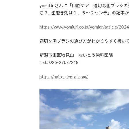
yomiDr.さんに「口腔ケア 適切な歯ブラ
ち？…歯磨き剤は１．５～２センチ」の記事
https://www.yomiuri.co.jp/yomidr/article/
適切な歯ブラシの選び方がわかりやすく書い
新潟市東区物見山 ないとう歯科医院
TEL: 025-270-2218
https://naito-dental.com/