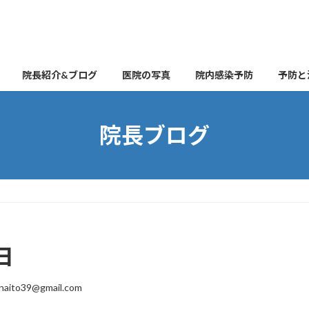
院長紹介&ブログ
医院の写真
院内感染予防
予防と
院長ブログ
日
naito39@gmail.com