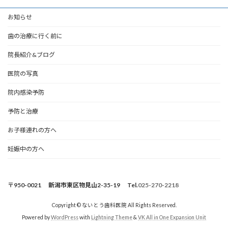
お知らせ
歯の治療に行く前に
院長紹介&ブログ
医院の写真
院内感染予防
予防と治療
お子様連れの方へ
妊娠中の方へ
〒950-0021 新潟市東区物見山2-35-19 Tel.
025-270-2218
Copyright © ないとう歯科医院 All Rights Reserved.
Powered by
WordPress
with
Lightning Theme
&
VK All in One Expansion Unit