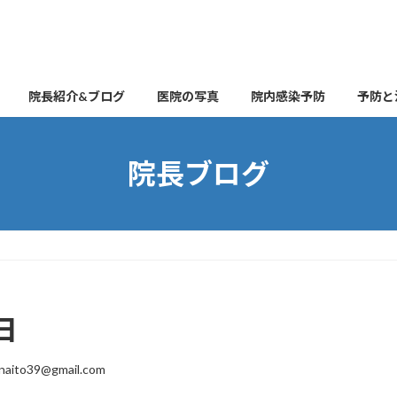
院長紹介&ブログ
医院の写真
院内感染予防
予防と
院長ブログ
日
naito39@gmail.com