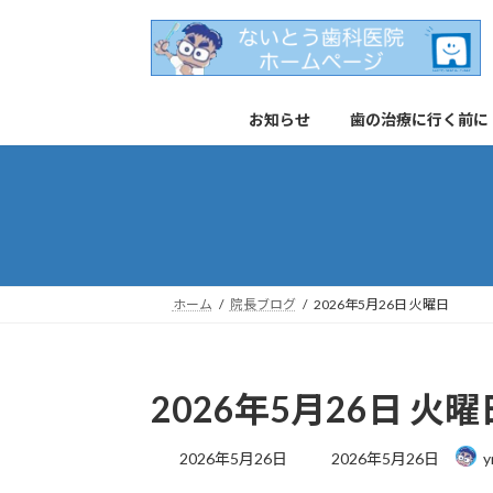
コ
ナ
ン
ビ
テ
ゲ
ン
ー
お知らせ
歯の治療に行く前に
ツ
シ
へ
ョ
ス
ン
キ
に
ッ
移
プ
動
ホーム
院長ブログ
2026年5月26日 火曜日
2026年5月26日 火曜
最
2026年5月26日
2026年5月26日
y
終