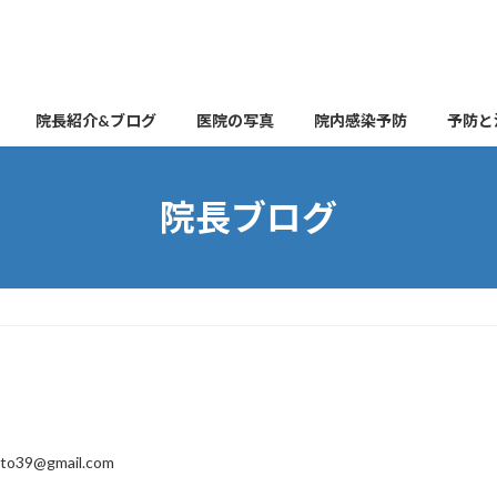
院長紹介&ブログ
医院の写真
院内感染予防
予防と
院長ブログ
ito39@gmail.com