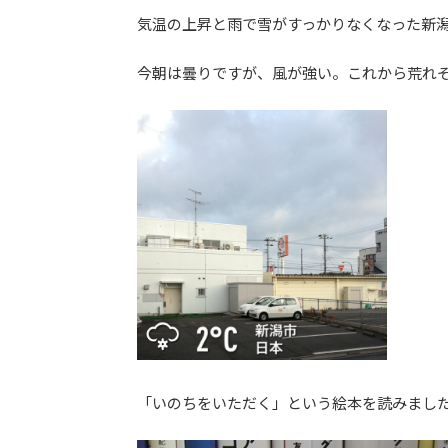
更
気温の上昇と雨で雪がすっかりなくなった新
新
日
今朝は曇りですが、風が強い。これから荒れ
時
:
「いのちをいただく」という絵本を読みまし