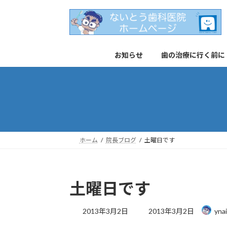
コ
ナ
ン
ビ
テ
ゲ
ン
ー
お知らせ
歯の治療に行く前に
ツ
シ
へ
ョ
ス
ン
キ
に
ッ
移
プ
動
ホーム
院長ブログ
土曜日です
土曜日です
最
2013年3月2日
2013年3月2日
yna
終