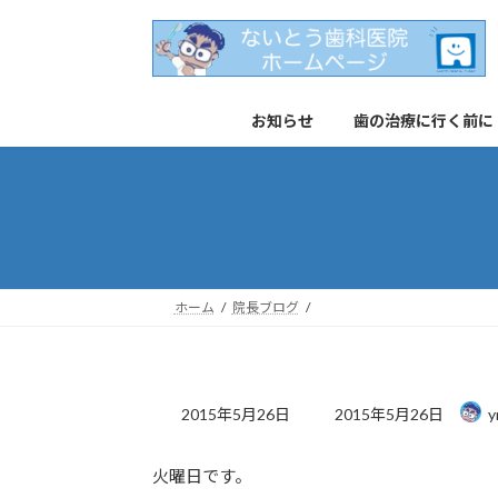
コ
ナ
ン
ビ
テ
ゲ
ン
ー
お知らせ
歯の治療に行く前に
ツ
シ
へ
ョ
ス
ン
キ
に
ッ
移
プ
動
ホーム
院長ブログ
最
2015年5月26日
2015年5月26日
y
終
更
火曜日です。
新