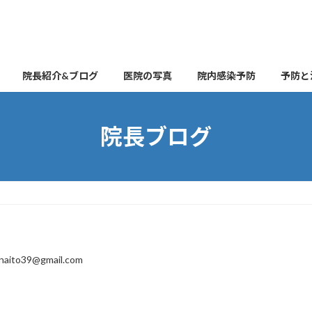
院長紹介&ブログ
医院の写真
院内感染予防
予防と
院長ブログ
naito39@gmail.com