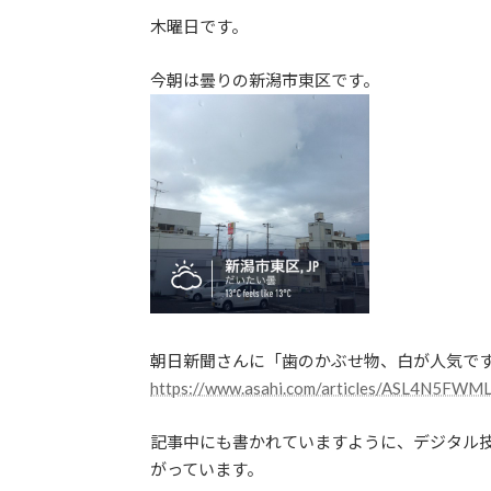
更
木曜日です。
新
日
今朝は曇りの新潟市東区です。
時
:
朝日新聞さんに「歯のかぶせ物、白が人気で
https://www.asahi.com/articles/ASL4N5FW
記事中にも書かれていますように、デジタル
がっています。