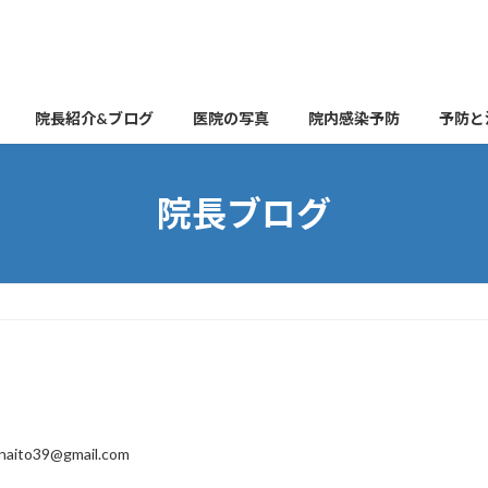
院長紹介&ブログ
医院の写真
院内感染予防
予防と
院長ブログ
naito39@gmail.com