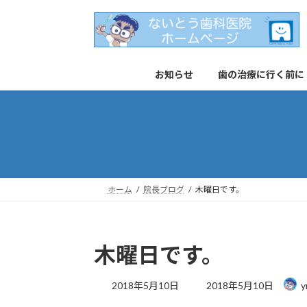
コ
ナ
ン
ビ
テ
ゲ
ン
ー
お知らせ
歯の治療に行く前に
ツ
シ
へ
ョ
ス
ン
キ
に
ッ
移
プ
動
ホーム
院長ブログ
木曜日です。
木曜日です。
最
2018年5月10日
2018年5月10日
y
終