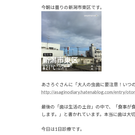
更
今朝は曇りの新潟市東区です。
新
日
時
:
あさろぐさんに「大人の虫歯に要注意！いつ
http://asaginodiary.hatenablog.com/entry/ot
最後の「歯は生活の土台」の中で、「食事が
します。」と書かれています。本当に歯は大
今日は1日診療です。