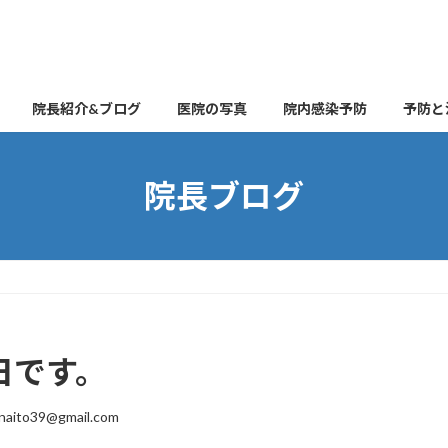
院長紹介&ブログ
医院の写真
院内感染予防
予防と
院長ブログ
曜日です。
naito39@gmail.com