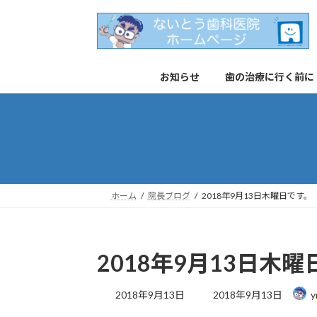
コ
ナ
ン
ビ
テ
ゲ
ン
ー
お知らせ
歯の治療に行く前に
ツ
シ
へ
ョ
ス
ン
キ
に
ッ
移
プ
動
ホーム
院長ブログ
2018年9月13日木曜日です。
2018年9月13日木
最
2018年9月13日
2018年9月13日
y
終