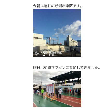
更
今朝は晴れの新潟市東区です。
新
日
時
:
昨日は柏崎マラソンに参加してきました。