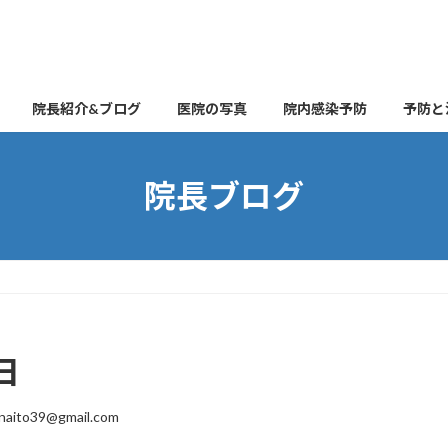
院長紹介&ブログ
医院の写真
院内感染予防
予防と
院長ブログ
日
naito39@gmail.com