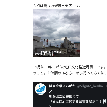
更
今朝は曇りの新潟市東区です。
新
日
時
:
11月は #にいがた健口文化推進月間 です
のこと。お時間のある方、ぜひ行ってみては