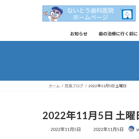
コ
ナ
ン
ビ
テ
ゲ
ン
ー
お知らせ
歯の治療に行く前に
ツ
シ
へ
ョ
ス
ン
キ
に
ッ
移
プ
動
ホーム
院長ブログ
2022年11月5日 土曜日
2022年11月5日 土曜
最
2022年11月5日
2022年11月5日
y
終