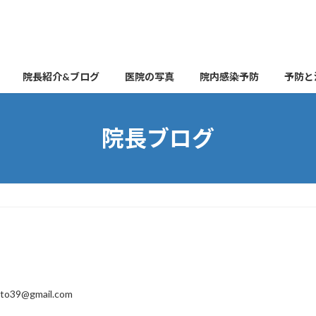
院長紹介&ブログ
医院の写真
院内感染予防
予防と
院長ブログ
ito39@gmail.com