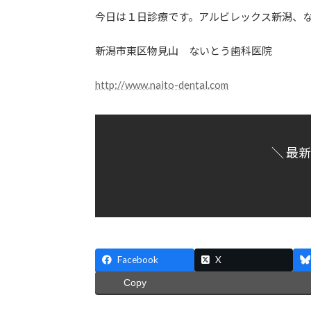
更
今日は１日診療です。アルビレックス新潟、
新
日
新潟市東区物見山 ないとう歯科医院
時
:
http://www.naito-dental.com
＼ 最
Facebook
X
Copy