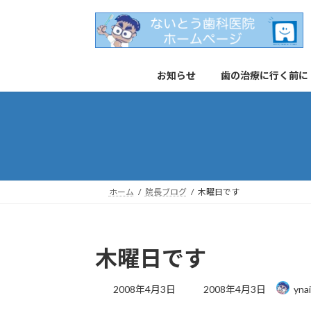
コ
ナ
ン
ビ
テ
ゲ
ン
ー
お知らせ
歯の治療に行く前に
ツ
シ
へ
ョ
ス
ン
キ
に
ッ
移
プ
動
ホーム
院長ブログ
木曜日です
木曜日です
最
2008年4月3日
2008年4月3日
yna
終