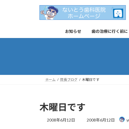
コ
ナ
ン
ビ
テ
ゲ
ン
ー
お知らせ
歯の治療に行く前に
ツ
シ
へ
ョ
ス
ン
キ
に
ッ
移
プ
動
ホーム
院長ブログ
木曜日です
木曜日です
最
2008年6月12日
2008年6月12日
y
終