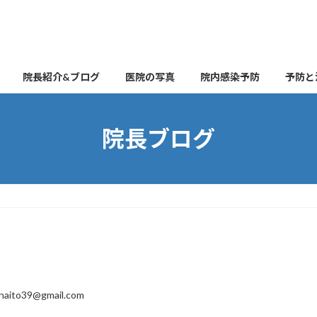
院長紹介&ブログ
医院の写真
院内感染予防
予防と
院長ブログ
naito39@gmail.com