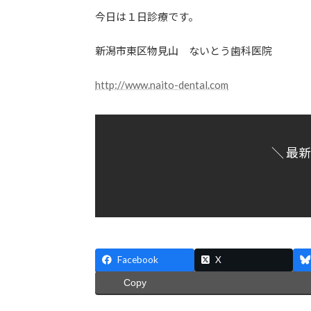
更
今日は１日診療です。
新
日
新潟市東区物見山 ないとう歯科医院
時
:
http://www.naito-dental.com
＼ 最
Facebook
X
Copy