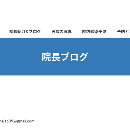
院長紹介&ブログ
医院の写真
院内感染予防
予防と
院長ブログ
naito39@gmail.com