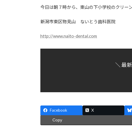
更
今日は朝７時から、東山の下小学校のクリー
新
日
新潟市東区物見山 ないとう歯科医院
時
:
http://www.naito-dental.com
＼ 最
Facebook
X
Copy