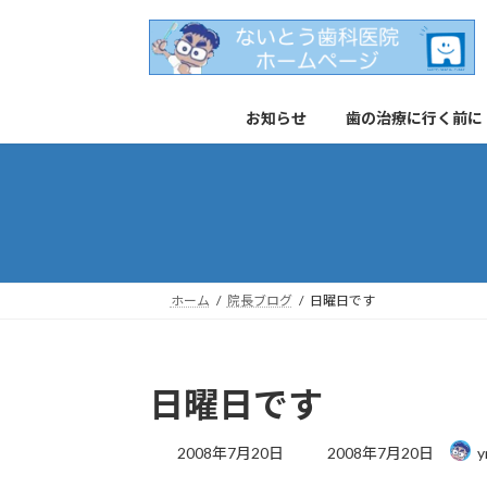
コ
ナ
ン
ビ
テ
ゲ
ン
ー
お知らせ
歯の治療に行く前に
ツ
シ
へ
ョ
ス
ン
キ
に
ッ
移
プ
動
ホーム
院長ブログ
日曜日です
日曜日です
最
2008年7月20日
2008年7月20日
y
終