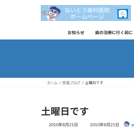
コ
ナ
ン
ビ
テ
ゲ
ン
ー
お知らせ
歯の治療に行く前に
ツ
シ
へ
ョ
ス
ン
キ
に
ッ
移
プ
動
ホーム
院長ブログ
土曜日です
土曜日です
最
2010年8月21日
2010年8月21日
y
終