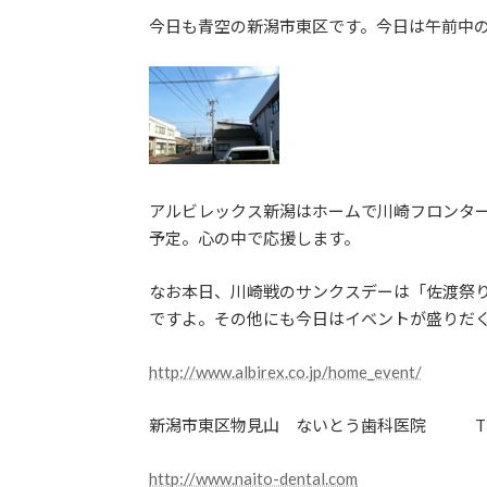
更
今日も青空の新潟市東区です。今日は午前中
新
日
時
:
アルビレックス新潟はホームで川崎フロンタ
予定。心の中で応援します。
なお本日、川崎戦のサンクスデーは「佐渡祭
ですよ。その他にも今日はイベントが盛りだ
http://www.albirex.co.jp/home_event/
新潟市東区物見山 ないとう歯科医院 TEL: 0
http://www.naito-dental.com