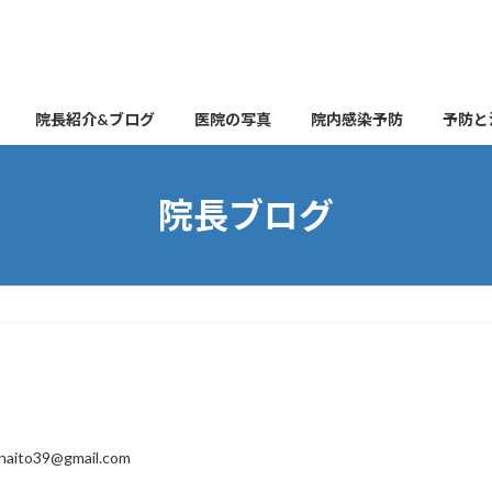
院長紹介&ブログ
医院の写真
院内感染予防
予防と
院長ブログ
naito39@gmail.com