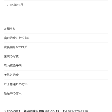
2005年12月
お知らせ
歯の治療に行く前に
院長紹介&ブログ
医院の写真
院内感染予防
予防と治療
お子様連れの方へ
妊娠中の方へ
〒950-0021 新潟市東区物見山2-35-19 Tel.
025-270-2218