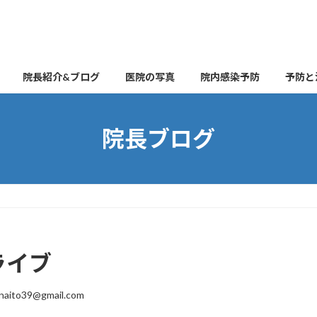
院長紹介&ブログ
医院の写真
院内感染予防
予防と
院長ブログ
ライブ
naito39@gmail.com