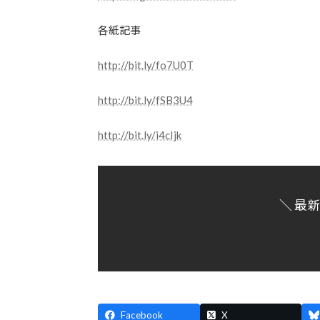
各紙記事
http://bit.ly/fo7U0T
http://bit.ly/fSB3U4
http://bit.ly/i4cIjk
＼ 最
Facebook
X