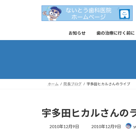
コ
ナ
ン
ビ
テ
ゲ
ン
ー
お知らせ
歯の治療に行く前に
ツ
シ
へ
ョ
ス
ン
キ
に
ッ
移
プ
動
ホーム
院長ブログ
宇多田ヒカルさんのライブ
宇多田ヒカルさんの
最
2010年12月9日
2010年12月9日
y
終