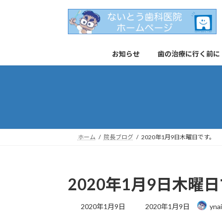
コ
ナ
ン
ビ
テ
ゲ
ン
ー
お知らせ
歯の治療に行く前に
ツ
シ
へ
ョ
ス
ン
キ
に
ッ
移
プ
動
ホーム
院長ブログ
2020年1月9日木曜日です。
2020年1月9日木曜
最
2020年1月9日
2020年1月9日
yna
終