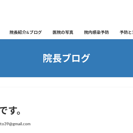
院長紹介&ブログ
医院の写真
院内感染予防
予防と
院長ブログ
日です。
ito39@gmail.com