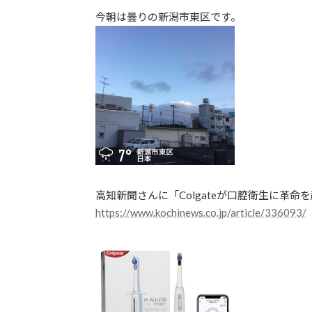
更
今朝は曇りの新潟市東区です。
新
日
時
:
高知新聞さんに「Colgateが口腔衛生に革
https://www.kochinews.co.jp/article/336093/