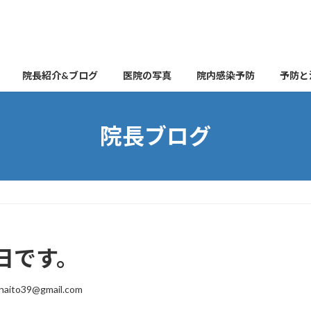
院長紹介&ブログ
医院の写真
院内感染予防
予防と
院長ブログ
曜日です。
naito39@gmail.com