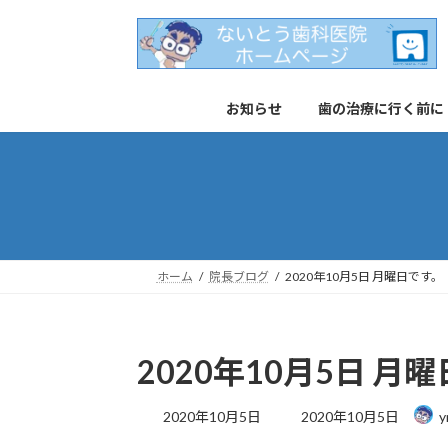
コ
ナ
ン
ビ
テ
ゲ
ン
ー
お知らせ
歯の治療に行く前に
ツ
シ
へ
ョ
ス
ン
キ
に
ッ
移
プ
動
ホーム
院長ブログ
2020年10月5日 月曜日です。
2020年10月5日 月
最
2020年10月5日
2020年10月5日
y
終