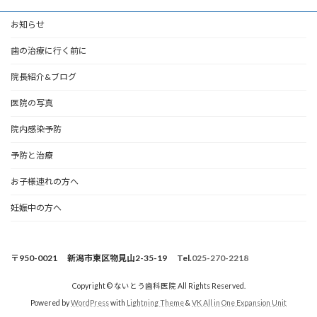
お知らせ
歯の治療に行く前に
院長紹介&ブログ
医院の写真
院内感染予防
予防と治療
お子様連れの方へ
妊娠中の方へ
〒950-0021 新潟市東区物見山2-35-19 Tel.
025-270-2218
Copyright © ないとう歯科医院 All Rights Reserved.
Powered by
WordPress
with
Lightning Theme
&
VK All in One Expansion Unit