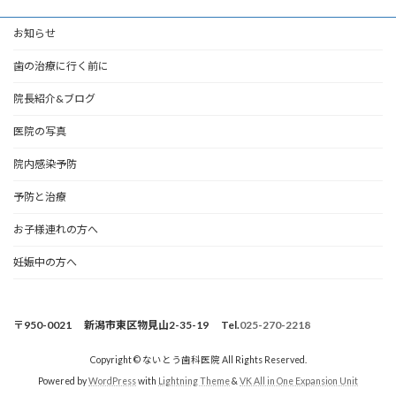
お知らせ
歯の治療に行く前に
院長紹介&ブログ
医院の写真
院内感染予防
予防と治療
お子様連れの方へ
妊娠中の方へ
〒950-0021 新潟市東区物見山2-35-19 Tel.
025-270-2218
Copyright © ないとう歯科医院 All Rights Reserved.
Powered by
WordPress
with
Lightning Theme
&
VK All in One Expansion Unit